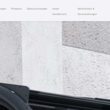
ungen
Produkte
Gebrauchtstapler
Unser
Nachrichten &
Handlernetz
Veranstaltungen