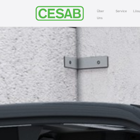
Über
Service
Lös
Uns