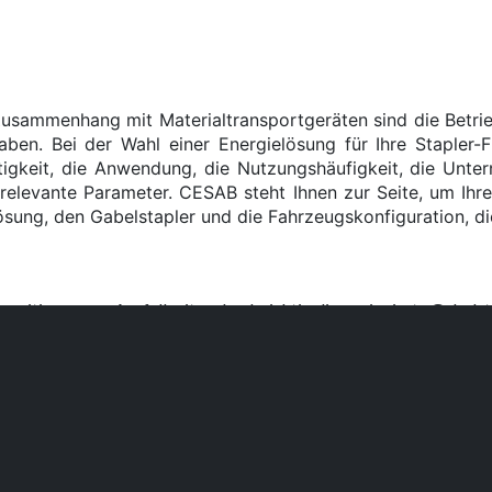
sammenhang mit Materialtransportgeräten sind die Betrieb
n. Bei der Wahl einer Energielösung für Ihre Stapler-Fl
ätigkeit, die Anwendung, die Nutzungshäufigkeit, die Unte
relevante Parameter. CESAB steht Ihnen zur Seite, um Ihr
lösung, den Gabelstapler und die Fahrzeugskonfiguration, d
Beseitigung von Ausfallzeiten durch richtig dimensionierte Gabels
 damit verbundenen Emissionen
n Raums
taplern
 zuverlässig und effizient ist