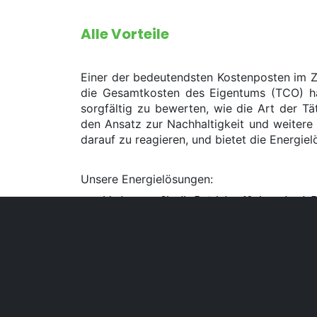
Alle Vorteile
Einer der bedeutendsten Kostenposten im Zu
die Gesamtkosten des Eigentums (TCO) habe
sorgfältig zu bewerten, wie die Art der T
den Ansatz zur Nachhaltigkeit und weitere 
darauf zu reagieren, und bietet die Energie
Unsere Energielösungen:
Verbessern Sie die Betriebseffizienz durch 
Reduzierung des Energieverbrauchs und der
Betriebskosten einhalten
Optimieren Sie die Nutzung des verfügbare
Verlängerung der Betriebsdauer von Gabels
Optimierung der Produktionsabläufe
Bieten wir eine Energielösung an, die einfach,