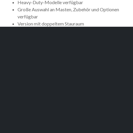
Heavy-Duty-Modelle verfügbar
Große Auswahl an Masten, Zubehör und Optionen
verfügbar
Version mit doppeltem Stauraum
Dokument Herunterladen
Broschüre
Datenblätter