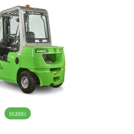
M300H