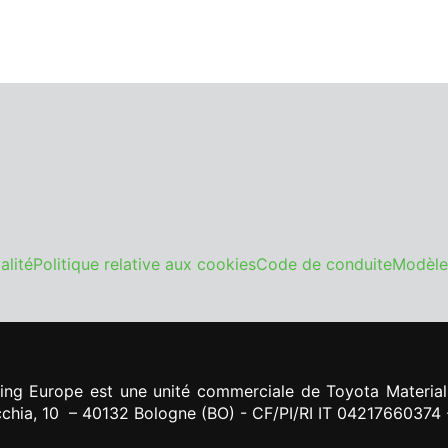
alité
Politique relative aux cookies
Code de conduite
Modèle
ing Europe est une unité commerciale de Toyota Material
ecchia, 10 – 40132 Bologne (BO) - CF/PI
/RI IT
04217660374 