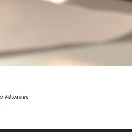
s élévateurs
.