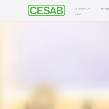
À Propos De
Servic
Nous