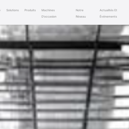
e
Solutions
Produits
Machines
Notre
Actualités Et
D'occasion
Réseau
Événements