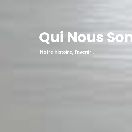
Qui Nous S
Notre
histoire,
l’avenir
.